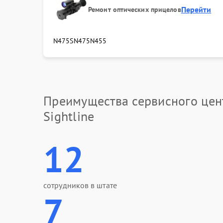
Перейти
Ремонт оптических прицелов
N475S
N475
N455
Преимущества сервисного цен
Sightline
12
сотрудников в штате
7