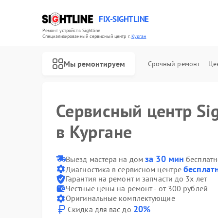
FIX-SIGHTLINE
Ремонт устройств Sightline
Специализированный cервисный центр г.
Курган
Мы ремонтируем
Срочный ремонт
Це
Ремонт оптических прицелов Sightline
Сервисный центр Sig
в Кургане
за 30 мин
Выезд мастера на дом
бесплатн
бесплат
Диагностика в сервисном центре
Гарантия на ремонт и запчасти до 3х лет
Честные цены на ремонт - от 300 рублей
Оригинальные комплектующие
20%
Скидка для вас до