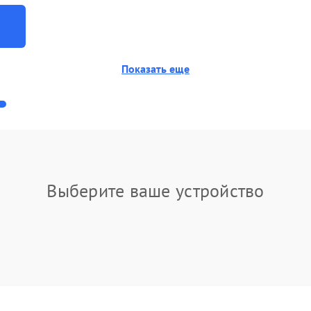
60 мин
2 года
стик
аты управления
80 мин
1 год
вление)
Показать еще
ление после попадания
60 мин
1 год
им контроллера
70 мин
2 года
Выберите ваше устройство