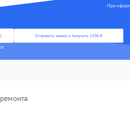
При оформл
ектронно-лучевой трубки
70 мин
2 года
икросхемы логики
90 мин
2 года
роцессора
40 мин
1 год
Отправить заявку и получить 1500 ₽
сти
лючей управления
50 мин
3 года
зъема
50 мин
3 года
рпуса
40 мин
2 года
пи питания
60 мин
2 года
 ремонта
кросхемы усилителя
90 мин
2 года
сплея (экрана)
100 мин
2 года
ъективов с улучшением