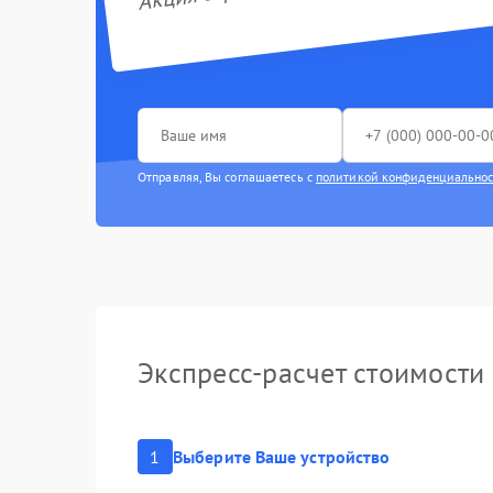
Ремонт эл
Замена м
Замена п
Отправляя, Вы соглашаетесь с
политикой конфиденциально
Замена к
Ремонт ра
Замена ко
Ремонт це
Экспресс-расчет стоимости
Замена ми
Замена ди
1
Выберите Ваше устройство
Замена об