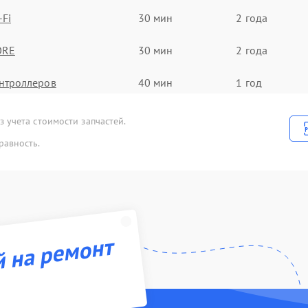
-Fi
30 мин
2 года
ORE
30 мин
2 года
нтроллеров
40 мин
1 год
кумулятора
50 мин
2 года
 учета стоимости запчастей.
равность.
троенного дальнометра и
60 мин
2 года
тройств
атрицы
30 мин
1 год
 (Обновление ПО)
100 мин
3 года
й на ремонт
B порта
90 мин
3 года
а и настройка
100 мин
1 год