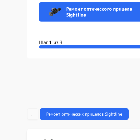
характери
Ремонт оптического прицела
Sightline
Ремонт пл
(восстано
Шаг 1 из 3
Восстанов
влаги
Замена ш
←
Ремонт оптических прицелов Sightline