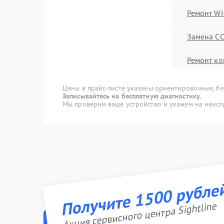
Ремонт Wi
Замена C
Ремонт ко
Замена ак
Цены в прайс-листе указаны ориентировочные, без
Записывайтесь на бесплатную диагностику.
Мы проверим ваше устройство и укажем на неисп
Ремонт вс
других ус
Замена м
Прошивка
Получите 1500 рубле
Замена US
Акция сервисного центра Sightline
Калибровк